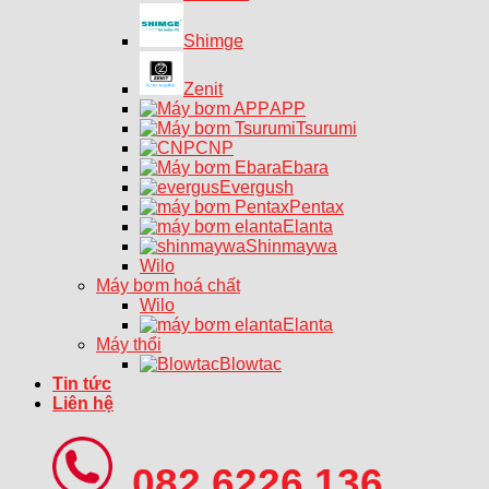
Shimge
Zenit
APP
Tsurumi
CNP
Ebara
Evergush
Pentax
Elanta
Shinmaywa
Wilo
Máy bơm hoá chất
Wilo
Elanta
Máy thổi
Blowtac
Tin tức
Liên hệ
082 6226 136