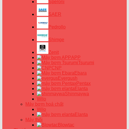
Speroni
SAER
Pedrollo
Shimge
Zenit
APP
Tsurumi
CNP
Ebara
Evergush
Pentax
Elanta
Shinmaywa
Wilo
Máy bơm hoá chất
Wilo
Elanta
Máy thổi
Blowtac