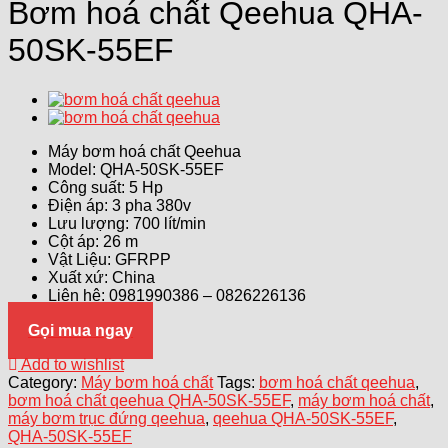
Bơm hoá chất Qeehua QHA-
50SK-55EF
Máy bơm hoá chất Qeehua
Model: QHA-50SK-55EF
Công suất: 5 Hp
Điện áp: 3 pha 380v
Lưu lượng: 700 lít/min
Cột áp: 26 m
Vật Liệu: GFRPP
Xuất xứ: China
Liên hệ: 0981990386 – 0826226136
Gọi mua ngay
Add to wishlist
Category:
Máy bơm hoá chất
Tags:
bơm hoá chất qeehua
,
bơm hoá chất qeehua QHA-50SK-55EF
,
máy bơm hoá chất
,
máy bơm trục đứng qeehua
,
qeehua QHA-50SK-55EF
,
QHA-50SK-55EF