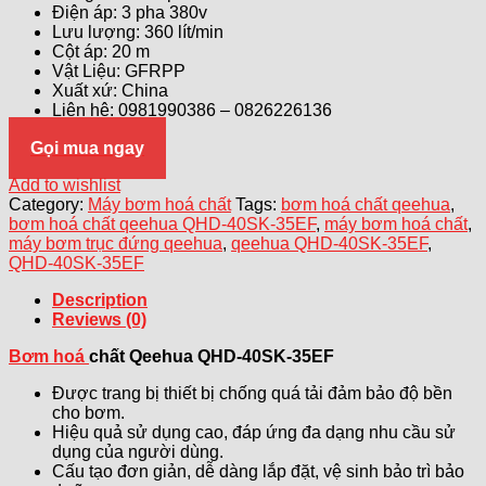
Điện áp: 3 pha 380v
Lưu lượng: 360 lít/min
Cột áp: 20 m
Vật Liệu: GFRPP
Xuất xứ: China
Liên hệ: 0981990386 – 0826226136
Gọi mua ngay
Add to wishlist
Category:
Máy bơm hoá chất
Tags:
bơm hoá chất qeehua
,
bơm hoá chất qeehua QHD-40SK-35EF
,
máy bơm hoá chất
,
máy bơm trục đứng qeehua
,
qeehua QHD-40SK-35EF
,
QHD-40SK-35EF
Description
Reviews (0)
Bơm hoá
chất Qeehua QHD-40SK-35EF
Được trang bị thiết bị chống quá tải đảm bảo độ bền
cho bơm.
Hiệu quả sử dụng cao, đáp ứng đa dạng nhu cầu sử
dụng của người dùng.
Cấu tạo đơn giản, dễ dàng lắp đặt, vệ sinh bảo trì bảo