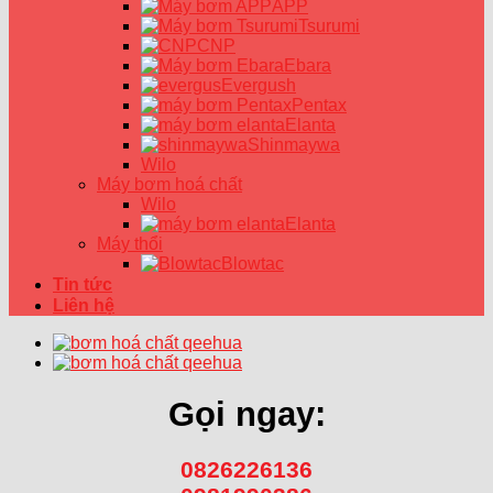
APP
Tsurumi
CNP
Ebara
Evergush
Pentax
Elanta
Shinmaywa
Wilo
Máy bơm hoá chất
Wilo
Elanta
Máy thổi
Blowtac
Tin tức
Liên hệ
Gọi ngay:
0826226136