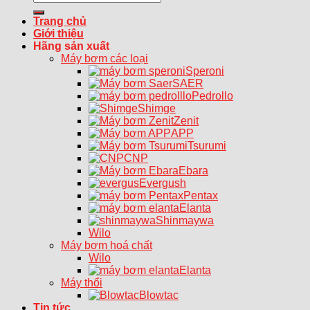
for:
Trang chủ
Giới thiệu
Hãng sản xuất
Máy bơm các loại
Speroni
SAER
Pedrollo
Shimge
Zenit
APP
Tsurumi
CNP
Ebara
Evergush
Pentax
Elanta
Shinmaywa
Wilo
Máy bơm hoá chất
Wilo
Elanta
Máy thổi
Blowtac
Tin tức