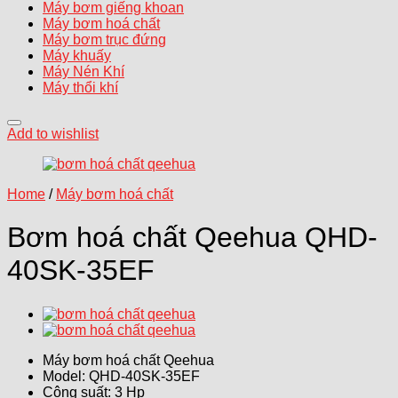
Máy bơm giếng khoan
Máy bơm hoá chất
Máy bơm trục đứng
Máy khuấy
Máy Nén Khí
Máy thổi khí
Add to wishlist
Home
/
Máy bơm hoá chất
Bơm hoá chất Qeehua QHD-
40SK-35EF
Máy bơm hoá chất Qeehua
Model: QHD-40SK-35EF
Công suất: 3 Hp