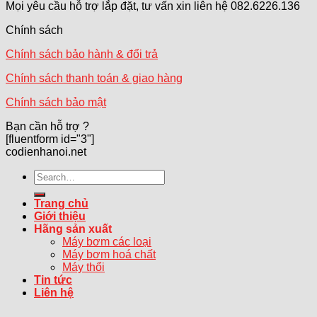
Mọi yêu cầu hỗ trợ lắp đặt, tư vấn xin liên hệ 082.6226.136
Chính sách
Chính sách bảo hành & đổi trả
Chính sách thanh toán & giao hàng
Chính sách bảo mật
Bạn cần hỗ trợ ?
[fluentform id="3"]
codienhanoi.net
Search
for:
Trang chủ
Giới thiệu
Hãng sản xuất
Máy bơm các loại
Máy bơm hoá chất
Máy thổi
Tin tức
Liên hệ