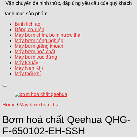
Vận chuyển đa hình thức, đáp ứng yêu cầu của quý khách
Danh mục sản phẩm
Bình tích áp
Động cơ điện
Máy bơm chìm, bơm nước thải
Máy bơm công nghiệp
Máy bơm giếng khoan
Máy bơm hoá chất
Máy bơm trục đứng
Máy khuấy
Máy Nén Khí
Máy thổi khí
Add to wishlist
Home
/
Máy bơm hoá chất
Bơm hoá chất Qeehua QHG-
F-650102-EH-SSH