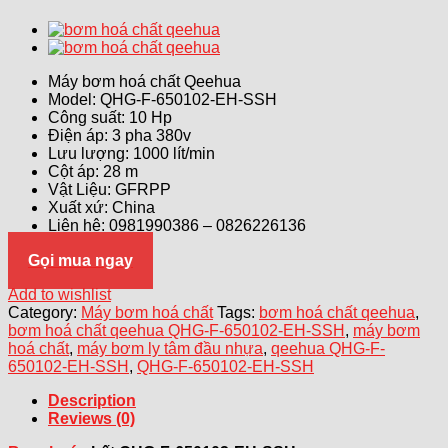
Máy bơm hoá chất Qeehua
Model: QHG-F-650102-EH-SSH
Công suất: 10 Hp
Điện áp: 3 pha 380v
Lưu lượng: 1000 lít/min
Cột áp: 28 m
Vật Liệu: GFRPP
Xuất xứ: China
Liên hệ: 0981990386 – 0826226136
Gọi mua ngay
Add to wishlist
Category:
Máy bơm hoá chất
Tags:
bơm hoá chất qeehua
,
bơm hoá chất qeehua QHG-F-650102-EH-SSH
,
máy bơm
hoá chất
,
máy bơm ly tâm đầu nhựa
,
qeehua QHG-F-
650102-EH-SSH
,
QHG-F-650102-EH-SSH
Description
Reviews (0)