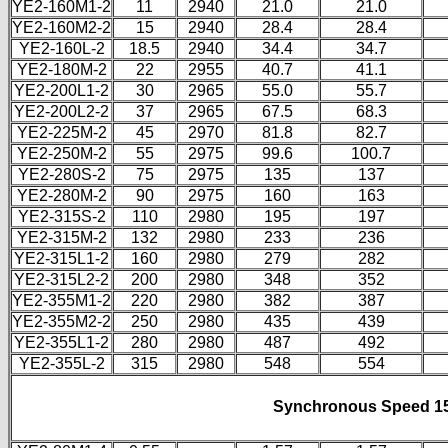
YE2-160M1-2
11
2940
21.0
21.0
YE2-160M2-2
15
2940
28.4
28.4
YE2-160L-2
18.5
2940
34.4
34.7
YE2-180M-2
22
2955
40.7
41.1
YE2-200L1-2
30
2965
55.0
55.7
YE2-200L2-2
37
2965
67.5
68.3
YE2-225M-2
45
2970
81.8
82.7
YE2-250M-2
55
2975
99.6
100.7
YE2-280S-2
75
2975
135
137
YE2-280M-2
90
2975
160
163
YE2-315S-2
110
2980
195
197
YE2-315M-2
132
2980
233
236
YE2-315L1-2
160
2980
279
282
YE2-315L2-2
200
2980
348
352
YE2-355M1-2
220
2980
382
387
YE2-355M2-2
250
2980
435
439
YE2-355L1-2
280
2980
487
492
YE2-355L-2
315
2980
548
554
Synchronous Speed 1