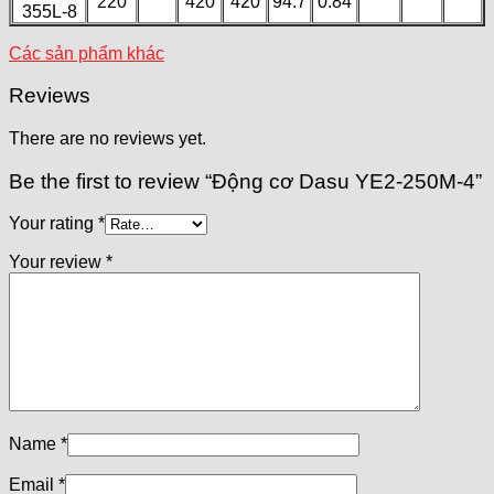
220
420
420
94.7
0.84
355L-8
Các sản phẩm khác
Reviews
There are no reviews yet.
Be the first to review “Động cơ Dasu YE2-250M-4”
Your rating
*
Your review
*
Name
*
Email
*