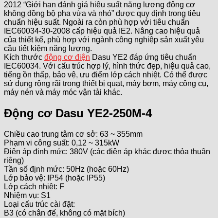
2012 “Giới hạn đánh giá hiệu suất năng lượng động cơ
không đồng bộ pha vừa và nhỏ” được quy định trong tiêu
chuẩn hiệu suất. Ngoài ra còn phù hợp với tiêu chuẩn
IEC60034-30-2008 cấp hiệu quả IE2. Nâng cao hiệu quả
của thiết kế, phù hợp với ngành công nghiệp sản xuất yêu
cầu tiết kiệm năng lượng.
Kích thước
động cơ điện
Dasu YE2 đáp ứng tiêu chuẩn
IEC60034. Với cấu trúc hợp lý, hình thức đẹp, hiệu quả cao,
tiếng ồn thấp, bảo vệ, ưu điểm lớp cách nhiệt. Có thể được
sử dụng rộng rãi trong thiết bị quạt, máy bơm, máy công cụ,
máy nén và máy móc vận tải khác.
Động cơ Dasu YE2-250M-4
Chiều cao trung tâm cơ sở: 63 ~ 355mm
Phạm vi công suất: 0,12 ~ 315kW
Điện áp định mức: 380V (các điện áp khác được thỏa thuận
riêng)
Tần số định mức: 50Hz (hoặc 60Hz)
Lớp bảo vệ: IP54 (hoặc IP55)
Lớp cách nhiệt: F
Nhiệm vụ: S1
Loại cấu trúc cài đặt:
B3 (có chân đế, không có mặt bích)