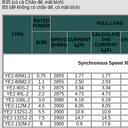
B35 (có cả Chân đế, mặt bích)
B5 (đế không có chân đế, có mặt bích)
RATED
FULL LOAD
POWER
TYPE
CALCULATE
CURRENT
THE
SPEED
EF
(KW)
I
(A)
CURRENT
(R/MIN)
N
I
(A)
N
Synchronous Speed 3
YE2-80M1-2
0.75
2855
1.77
1.77
YE2-80M2-2
1.1
2855
2.50
2.53
YE2-90S-2
1.5
2875
3.34
3.34
YE2-90L-2
2.2
2875
4.73
4.73
YE2-100L-2
3.0
2880
6.19
6.19
YE2-112M-2
4.0
2900
8.05
8.05
YE2-132S1-2
5.5
2900
10.9
10.9
YE2-132S2-2
7.5
2900
14.7
14.5
YE2-132M-2
9
2900
0.9
17.6