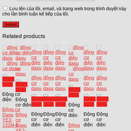
Lưu tên của tôi, email, và trang web trong trình duyệt này
cho lần bình luận kế tiếp của tôi.
Related products
Add to
Quick
wishlist
Add to
View
Quick
wishlist
Add to
View
Quick
wishlist
Động cơ
View
Add to
Add to
Add to
Add to
Add to
Quick
Quick
Quick
Quick
Quick
điện
Động
wishlist
wishlist
wishlist
wishlist
wishlist
View
View
View
View
View
cơ điện
Động
Động cơ
cơ
Động
Động
Động
Động
Động
Dasu
Động
điện
cơ
cơ
cơ
cơ
cơ
YE2-
cơ
điện
điện
điện
điện
điện
132M-4
Dasu
Động
YE2-
cơ