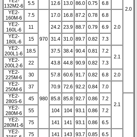
YE2-
5.5
12.6
13.0
86.0
0.75
6.8
132M2-6
2.0
YE2-
7.5
17.0
16.8
87.2
0.78
6.8
160M-6
YE2-
11
24.2
23.9
88.7
0.79
6.9
2.0
160L-6
YE2-
15
970
31.4
31.0
89.7
0.82
7.3
180L-6
YE2-
18.5
37.5
38.4
90.4
0.81
7.2
200L1-6
2.1
YE2-
22
43.8
44.8
90.9
0.82
7.3
200L2-6
YE2-
30
57.8
60.6
91.7
0.82
6.8
2.0
225M-6
YE2-
37
70.9
72.6
92.2
0.84
7.0
250M-6
YE2-
45
980
85.8
85.8
92.7
0.86
7.2
280S-6
2.1
YE2-
55
104
104
93.1
0.86
7.2
280M-6
YE2-
75
141
141
93.1
0.86
6.5
280M1-6
YE2-
75
141
143
93.7
0.85
6.5