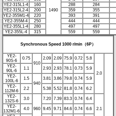
YE2-315L1-4
160
288
284
YE2-315L2-4
200
1490
359
355
YE2-355M1-4
220
393
391
YE2-355M-4
250
444
444
YE2-355L1-4
280
497
497
YE2-355L-4
315
559
559
Synchronous Speed 1000 r/min（6P）
YE2-
0.75
2.09
2.09
75.9
0.72
5.8
90S-6
910
YE2-
1.1
2.93
2.93
78.1
0.73
5.9
90L-6
2.0
YE2-
1.5
3.81
3.86
79.8
0.74
5.9
100L-6
940
YE2-
2.2
5.38
5.52
81.8
0.74
6.2
112M-6
YE2-
3.0
7.20
7.39
83.3
0.74
6.4
132S-6
YE2-
4.0
960
9.45
9.71
84.6
0.74
6.6
2.1
132M1-6