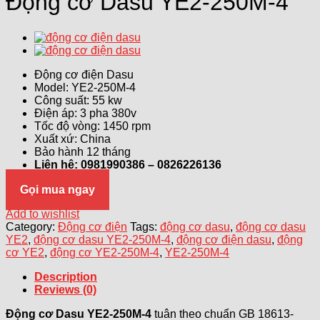
Động cơ Dasu YE2-250M-4
Động cơ điện Dasu
Model: YE2-250M-4
Công suất: 55 kw
Điện áp: 3 pha 380v
Tốc độ vòng: 1450 rpm
Xuất xứ: China
Bảo hành 12 tháng
Liên hệ: 0981990386 – 0826226136
Gọi mua ngay
Add to wishlist
Category:
Động cơ điện
Tags:
động cơ dasu
,
động cơ dasu
YE2
,
động cơ dasu YE2-250M-4
,
động cơ điện dasu
,
động
cơ YE2
,
động cơ YE2-250M-4
,
YE2-250M-4
Description
Reviews (0)
Động cơ Dasu YE2-250M-4
tuân theo chuẩn GB 18613-