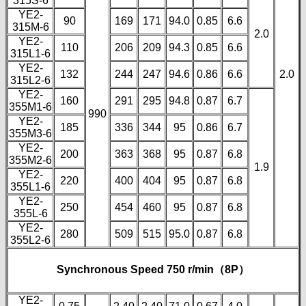
315S-6
YE2-
90
169
171
94.0
0.85
6.6
315M-6
2.0
YE2-
110
206
209
94.3
0.85
6.6
315L1-6
YE2-
132
244
247
94.6
0.86
6.6
2.0
315L2-6
YE2-
160
291
295
94.8
0.87
6.7
355M1-6
990
YE2-
185
336
344
95
0.86
6.7
355M3-6
YE2-
200
363
368
95
0.87
6.8
355M2-6
1.9
YE2-
220
400
404
95
0.87
6.8
355L1-6
YE2-
250
454
460
95
0.87
6.8
355L-6
YE2-
280
509
515
95.0
0.87
6.8
355L2-6
Synchronous Speed 750 r/min（8P）
YE2-