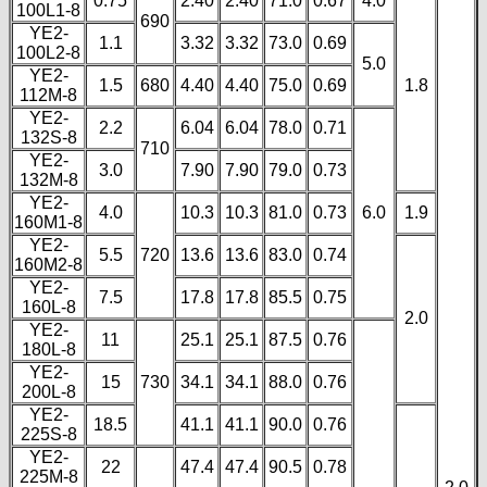
0.75
2.40
2.40
71.0
0.67
4.0
100L1-8
690
YE2-
1.1
3.32
3.32
73.0
0.69
100L2-8
5.0
YE2-
1.5
680
4.40
4.40
75.0
0.69
1.8
112M-8
YE2-
2.2
6.04
6.04
78.0
0.71
132S-8
710
YE2-
3.0
7.90
7.90
79.0
0.73
132M-8
YE2-
4.0
10.3
10.3
81.0
0.73
6.0
1.9
160M1-8
YE2-
5.5
720
13.6
13.6
83.0
0.74
160M2-8
YE2-
7.5
17.8
17.8
85.5
0.75
160L-8
2.0
YE2-
11
25.1
25.1
87.5
0.76
180L-8
YE2-
15
730
34.1
34.1
88.0
0.76
200L-8
YE2-
18.5
41.1
41.1
90.0
0.76
225S-8
YE2-
22
47.4
47.4
90.5
0.78
225M-8