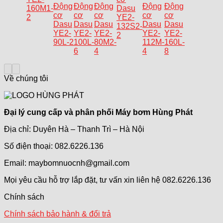
Động
Động
Động
Động
Động
160M1-
Dasu
cơ
cơ
cơ
cơ
cơ
2
YE2-
Dasu
Dasu
Dasu
Dasu
Dasu
132S2-
YE2-
YE2-
YE2-
YE2-
YE2-
2
90L-2
100L-
80M2-
112M-
160L-
6
4
4
8
Về chúng tôi
Đại lý cung cấp và phân phối Máy bơm Hùng Phát
Địa chỉ: Duyên Hà – Thanh Trì – Hà Nội
Số điện thoại: 082.6226.136
Email: maybomnuocnh@gmail.com
Mọi yêu cầu hỗ trợ lắp đặt, tư vấn xin liên hệ 082.6226.136
Chính sách
Chính sách bảo hành & đổi trả