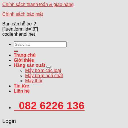
Chính sách thanh toán & giao hàng
Chính sách bảo mật
Bạn cần hỗ trợ ?
[fluentform id="3"]
codienhanoi.net
Search
for:
Trang chủ
Giới thiệu
Hãng sản xuất
Máy bơm các loại
Máy bơm hoá chất
Máy thổi
Tin tức
Liên hệ
082 6226 136
Login