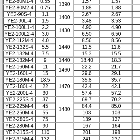
YE2-80M1-4
0.55
1.57
1.57
1390
YE2-80M2-4
0.75
1.88
1.88
YE2-90S-4
1.1
2.67
2.67
1400
YE2-90L-4
1.5
3.48
3.53
YE2-100L1-4
2.2
4.90
4.90
1430
YE2-100L2-4
3.0
6.50
6.50
YE2-112M-4
4.0
8.56
8.56
YE2-132S-4
5.5
1440
11.5
11.6
YE2-132M-4
7.5
15.3
15.5
YE2-132M-4
9
1440
18.40
18.3
YE2-160M-4
11
22.2
21.7
1460
YE2-160L-4
15
29.6
29.1
YE2-180M-4
18.5
35.8
35.7
YE2-180L-4
22
1470
42.4
42.1
YE2-200L-4
30
57.4
57.2
YE2-225S-4
37
69.7
70.2
YE2-225M-4
45
84.4
85.0
1480
YE2-250M-4
55
103
103
YE2-280S-4
75
139
137
YE2-280M-4
90
167
164
YE2-315S-4
110
201
198
YE2-315M-4
132
241
237