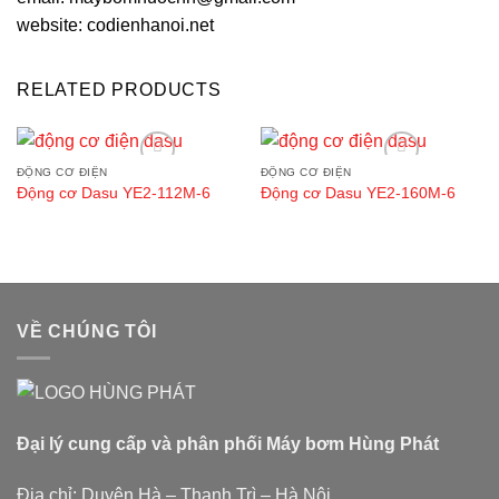
website: codienhanoi.net
RELATED PRODUCTS
ĐỘNG CƠ ĐIỆN
ĐỘNG CƠ ĐIỆN
Add to wishlist
Add to wishlist
Động cơ Dasu YE2-112M-6
Động cơ Dasu YE2-160M-6
VỀ CHÚNG TÔI
Đại lý cung cấp và phân phối Máy bơm Hùng Phát
Địa chỉ: Duyên Hà – Thanh Trì – Hà Nội