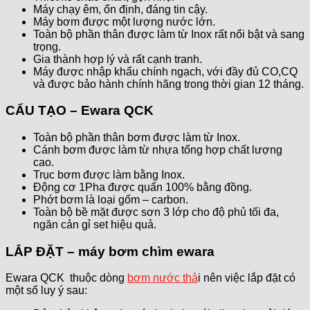
Máy chạy êm, ổn định, đáng tin cậy.
Máy bơm được một lượng nước lớn.
Toàn bộ phần thân được làm từ Inox rất nổi bật và sang
trọng.
Gia thành hợp lý và rất cạnh tranh.
Máy được nhập khẩu chính ngạch, với đầy đủ CO,CQ
và được bảo hành chính hãng trong thời gian 12 tháng.
CẤU TẠO – Ewara QCK
Toàn bộ phần thân bơm được làm từ Inox.
Cánh bơm được làm từ nhựa tổng hợp chất lượng
cao.
Trục bơm được làm bằng Inox.
Động cơ 1Pha được quấn 100% bằng đồng.
Phớt bơm là loại gốm – carbon.
Toàn bộ bề mặt được sơn 3 lớp cho độ phủ tối đa,
ngăn cản gỉ set hiệu quả.
LẮP ĐẶT –
máy bơm chìm ewara
Ewara QCK thuộc dòng
bơm nước thả
i nên việc lắp đặt có
một số luy ý sau: