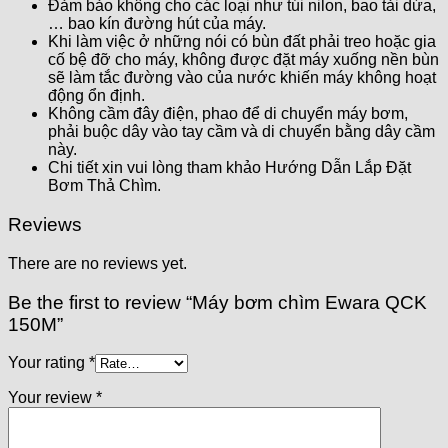
Đảm bảo không cho các loại như túi nilon, bao tải dứa,
… bao kín đường hút của máy.
Khi làm việc ở những nói có bùn đất phải treo hoặc gia
cố bệ đỡ cho máy, không được đặt máy xuống nền bùn
sẽ làm tắc đường vào của nước khiến máy không hoạt
động ổn định.
Không cầm đây điện, phao để di chuyển máy bơm,
phải buộc dây vào tay cầm và di chuyển bằng dây cầm
này.
Chi tiết xin vui lòng tham khảo Hướng Dẫn Lắp Đặt
Bơm Thả Chìm.
Reviews
There are no reviews yet.
Be the first to review “Máy bơm chìm Ewara QCK
150M”
Your rating
*
Your review
*