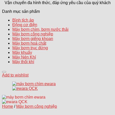
Vận chuyển đa hình thức, đáp ứng yêu cầu của quý khách
Danh mục sản phẩm
Bình tích áp
Động cơ điện
Máy bơm chìm, bơm nước thải
Máy bơm công nghiệp
Máy bơm giếng khoan
Máy bơm hoá chất
Máy bơm trục đứng
Máy khuấy
Máy Nén Khí
Máy thổi khí
Add to wishlist
Home
/
Máy bơm công nghiệp