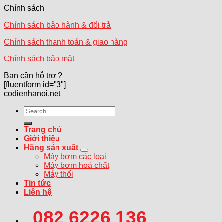
Chính sách
Chính sách bảo hành & đổi trả
Chính sách thanh toán & giao hàng
Chính sách bảo mật
Bạn cần hỗ trợ ?
[fluentform id="3"]
codienhanoi.net
Search
for:
Trang chủ
Giới thiệu
Hãng sản xuất
Máy bơm các loại
Máy bơm hoá chất
Máy thổi
Tin tức
Liên hệ
082 6226 136