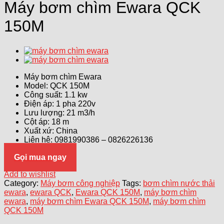
Máy bơm chìm Ewara QCK
150M
Máy bơm chìm Ewara
Model: QCK 150M
Công suất: 1.1 kw
Điện áp: 1 pha 220v
Lưu lượng: 21 m3/h
Cột áp: 18 m
Xuất xứ: China
Liên hệ: 0981990386 – 0826226136
Gọi mua ngay
Add to wishlist
Category:
Máy bơm công nghiệp
Tags:
bơm chìm nước thải
ewara
,
ewara QCK
,
Ewara QCK 150M
,
máy bơm chìm
ewara
,
máy bơm chìm Ewara QCK 150M
,
máy bơm chìm
QCK 150M