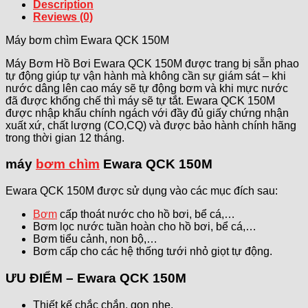
Description
Reviews (0)
Máy bơm chìm Ewara QCK 150M
Máy Bơm Hồ Bơi Ewara QCK 150M được trang bị sẵn phao
tự động giúp tự vận hành mà không cần sự giám sát – khi
nước dâng lên cao máy sẽ tự động bơm và khi mực nước
đã được khống chế thì máy sẽ tự tắt. Ewara QCK 150M
được nhập khẩu chính ngách với đầy đủ giấy chứng nhận
xuất xứ, chất lượng (CO,CQ) và được bảo hành chính hãng
trong thời gian 12 tháng.
máy
bơm chìm
Ewara QCK 150M
Ewara QCK 150M được sử dụng vào các mục đích sau:
Bơm
cấp thoát nước cho hồ bơi, bể cá,…
Bơm lọc nước tuần hoàn cho hồ bơi, bể cá,…
Bơm tiểu cảnh, non bộ,…
Bơm cấp cho các hệ thống tưới nhỏ giọt tự động.
ƯU ĐIỂM – Ewara QCK 150M
Thiết kế chắc chắn, gọn nhẹ.