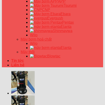
APP
Tsurumi
CNP
Ebara
Evergush
Pentax
Elanta
Shinmaywa
Wilo
Máy bơm hoá chất
Wilo
Elanta
Máy thổi
Blowtac
Tin tức
Liên hệ