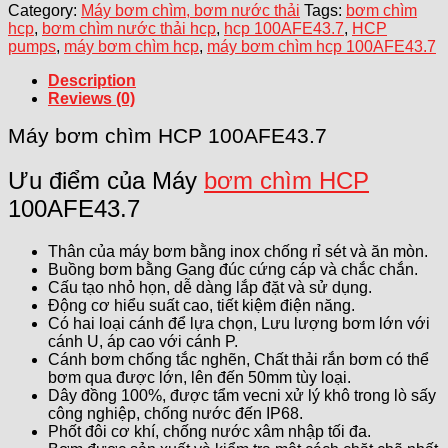
Category:
Máy bơm chìm, bơm nước thải
Tags:
bơm chìm
hcp
,
bơm chìm nước thải hcp
,
hcp 100AFE43.7
,
HCP
pumps
,
máy bơm chìm hcp
,
máy bơm chìm hcp 100AFE43.7
Description
Reviews (0)
Máy bơm chìm HCP 100AFE43.7
Ưu điểm của Máy
bơm chìm HCP
100AFE43.7
Thân của máy bơm bằng inox chống rỉ sét và ăn mòn.
Buồng bơm bằng Gang đúc cứng cáp và chắc chắn.
Cấu tạo nhỏ họn, dễ dàng lắp đặt và sử dụng.
Động cơ hiểu suất cao, tiết kiệm điện năng.
Có hai loại cánh để lựa chọn, Lưu lượng bơm lớn với
cánh U, áp cao với cánh P.
Cánh bơm chống tắc nghẽn, Chất thải rắn bơm có thể
bơm qua được lớn, lên đến 50mm tùy loại.
Dây đồng 100%, được tẩm vecni xử lý khô trong lò sấy
công nghiệp, chống nước đến IP68.
Phốt đôi cơ khí, chống nước xâm nhập tối đa.