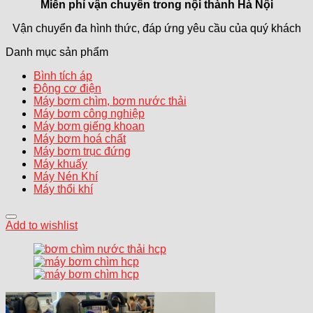
Miễn phí vận chuyển trong
nội thành Hà Nội
Vận chuyển đa hình thức, đáp ứng yêu cầu của quý khách
Danh mục sản phẩm
Bình tích áp
Động cơ điện
Máy bơm chìm, bơm nước thải
Máy bơm công nghiệp
Máy bơm giếng khoan
Máy bơm hoá chất
Máy bơm trục đứng
Máy khuấy
Máy Nén Khí
Máy thổi khí
Add to wishlist