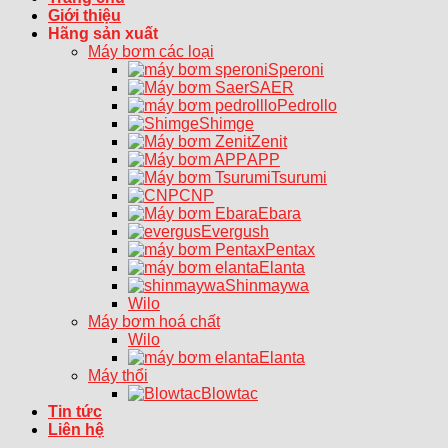
Giới thiệu
Hãng sản xuất
Máy bơm các loại
Speroni
SAER
Pedrollo
Shimge
Zenit
APP
Tsurumi
CNP
Ebara
Evergush
Pentax
Elanta
Shinmaywa
Wilo
Máy bơm hoá chất
Wilo
Elanta
Máy thổi
Blowtac
Tin tức
Liên hệ