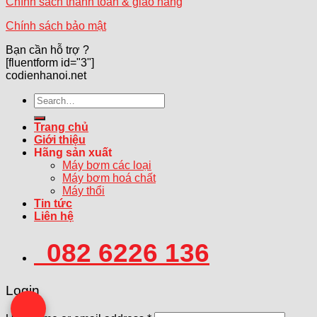
Chính sách thanh toán & giao hàng
Chính sách bảo mật
Bạn cần hỗ trợ ?
[fluentform id="3"]
codienhanoi.net
Search
for:
Trang chủ
Giới thiệu
Hãng sản xuất
Máy bơm các loại
Máy bơm hoá chất
Máy thổi
Tin tức
Liên hệ
082 6226 136
Login