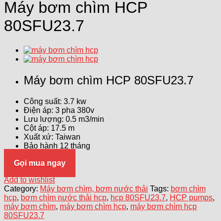
Máy bơm chìm HCP
80SFU23.7
Máy bơm chìm HCP 80SFU23.7
Công suất: 3.7 kw
Điện áp: 3 pha 380v
Lưu lượng: 0.5 m3/min
Cột áp: 17.5 m
Xuất xứ: Taiwan
Bảo hành 12 tháng
Gọi mua ngay
Add to wishlist
Category:
Máy bơm chìm, bơm nước thải
Tags:
bơm chìm
hcp
,
bơm chìm nước thải hcp
,
hcp 80SFU23.7
,
HCP pumps
,
máy bơm chìm
,
máy bơm chìm hcp
,
máy bơm chìm hcp
80SFU23.7