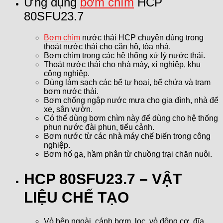
Ứng dụng
bơm chìm
HCP
80SFU23.7
Bơm chìm
nước thải HCP chuyên dùng trong
thoát nước thải cho căn hộ, tòa nhà.
Bơm chìm trong các hệ thống xử lý nước thải.
Thoát nước thải cho nhà máy, xí nghiệp, khu
công nghiệp.
Dùng làm sạch các bể tự hoại, bể chứa và trạm
bơm nước thải.
Bơm chống ngập nước mưa cho gia đình, nhà để
xe, sân vườn.
Có thể dùng bơm chìm này để dùng cho hệ thống
phun nước đài phun, tiểu cảnh.
Bơm nước từ các nhà máy chế biến trong công
nghiệp.
Bơm hố ga, hầm phân từ chuồng trại chăn nuôi.
HCP 80SFU23.7 – VẬT
LIỆU CHẾ TẠO
Vỏ bên ngoài, cánh bơm, lọc, vỏ động cơ, đĩa