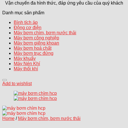
Vận chuyển đa hình thức, đáp ứng yêu cầu của quý khách
Danh mục sản phẩm
Bình tích áp
Động cơ điện
Máy bơm chìm, bơm nước thải
Máy bơm công nghiệp
Máy bơm giếng khoan
Máy bơm hoá chất
Máy bơm trục đứng
Máy khuấy
Máy Nén Khí
Máy thổi khí
Add to wishlist
Home
/
Máy bơm chìm, bơm nước thải