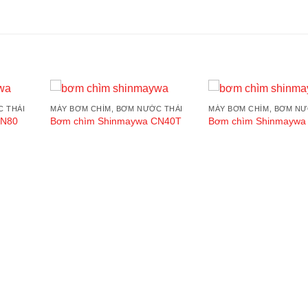
C THẢI
MÁY BƠM CHÌM, BƠM NƯỚC THẢI
MÁY BƠM CHÌM, BƠM NƯ
Add to
Add to
CN80
Bơm chìm Shinmaywa CN40T
Bơm chìm Shinmaywa
wishlist
wishlist