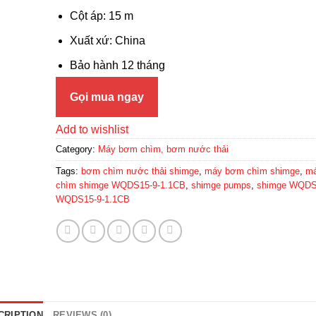
Cột áp: 15 m
Xuất xứ: China
Bảo hành 12 tháng
Gọi mua ngay
Add to wishlist
Category:
Máy bơm chìm, bơm nước thải
Tags:
bơm chìm nước thải shimge
,
máy bơm chìm shimge
,
m
chìm shimge WQDS15-9-1.1CB
,
shimge pumps
,
shimge WQD
WQDS15-9-1.1CB
CRIPTION
REVIEWS (0)