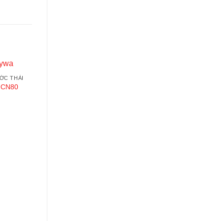
ỚC THẢI
Add to
 CN80
wishlist