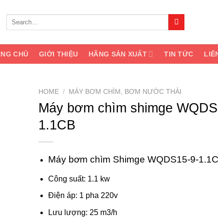
Search
for:
ANG CHỦ
GIỚI THIỆU
HÃNG SẢN XUẤT
TIN TỨC
LIÊ
HOME
/
MÁY BƠM CHÌM, BƠM NƯỚC THẢI
Máy bơm chìm shimge WQDS
dd to
1.1CB
shlist
Máy bơm chìm Shimge WQDS15-9-1.1
Công suất: 1.1 kw
Điện áp: 1 pha 220v
Lưu lượng: 25 m3/h