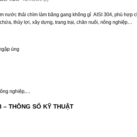
m nước thải chìm làm bằng gang không gỉ AISI 304, phù hợp c
hứa, thủy lợi, xây dựng, trang trại, chăn nuôi, nông nghiệp…
 ngập úng
công nghiệp,…
B – THÔNG SỐ KỸ THUẬT