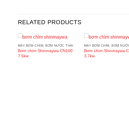
RELATED PRODUCTS
THẢI
MÁY BƠM CHÌM, BƠM NƯỚC THẢI
MÁY BƠM CHÌM, BƠM NƯỚ
dd to
Add to
150
Bơm chìm Shinmaywa CN100
Bơm chìm Shinmaywa 
shlist
wishlist
7.5kw
3.7kw