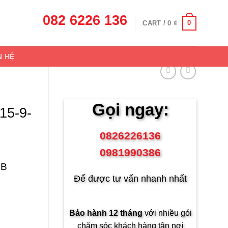
082 6226 136
0
CART /
0
₫
N HỆ
Gọi ngay:
15-9-
0826226136
0981990386
CB
Để được tư vấn nhanh nhất
Bảo hành 12 tháng
với nhiều gói
chăm sóc khách hàng tận nơi