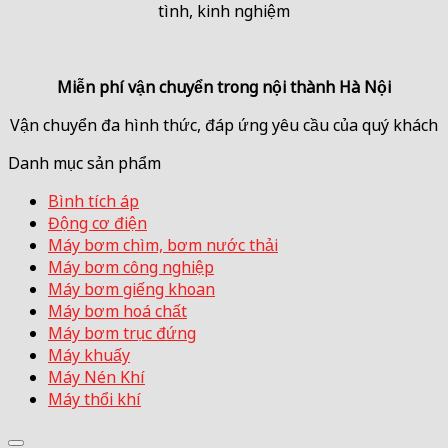
tình, kinh nghiệm
Miễn phí vận chuyển trong
nội thành Hà Nội
Vận chuyển đa hình thức, đáp ứng yêu cầu của quý khách
Danh mục sản phẩm
Bình tích áp
Động cơ điện
Máy bơm chìm, bơm nước thải
Máy bơm công nghiệp
Máy bơm giếng khoan
Máy bơm hoá chất
Máy bơm trục đứng
Máy khuấy
Máy Nén Khí
Máy thổi khí