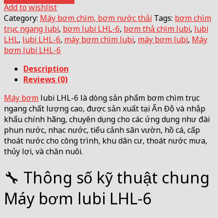
Add to wishlist
Category:
Máy bơm chìm, bơm nước thải
Tags:
bơm chìm
trục ngang lubi
,
bơm lubi LHL-6
,
bơm thả chìm lubi
,
lubi
LHL
,
lubi LHL-6
,
máy bơm chìm lubi
,
máy bơm lubi
,
Máy
bơm lubi LHL-6
Description
Reviews (0)
Máy bơm
lubi LHL-6 là dòng sản phẩm bơm chìm trục
ngang chất lượng cao, được sản xuất tại Ấn Độ và nhập
khẩu chính hãng, chuyên dụng cho các ứng dụng như đài
phun nước, nhạc nước, tiểu cảnh sân vườn, hồ cá, cấp
thoát nước cho công trình, khu dân cư, thoát nước mưa,
thủy lợi, và chăn nuôi.
🔧 Thông số kỹ thuật chung
Máy bơm lubi LHL-6