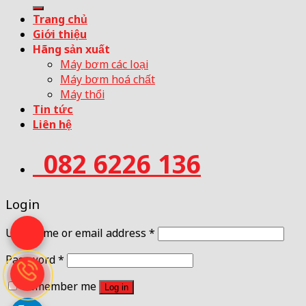
for:
Trang chủ
Giới thiệu
Hãng sản xuất
Máy bơm các loại
Máy bơm hoá chất
Máy thổi
Tin tức
Liên hệ
082 6226 136
Login
Username or email address
*
Password
*
Remember me
Log in