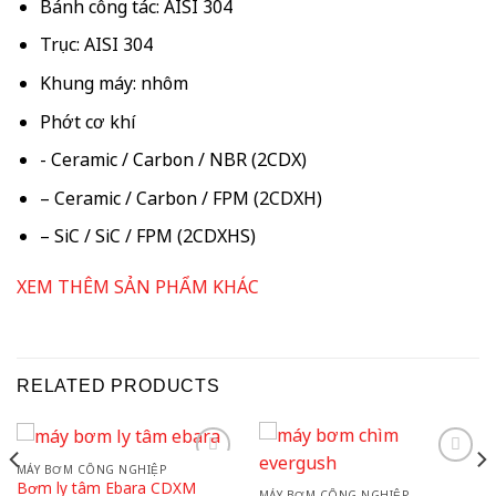
Bánh công tác: AISI 304
Trục: AISI 304
Khung máy: nhôm
Phớt cơ khí
​- Ceramic / Carbon / NBR (2CDX)
– Ceramic / Carbon / FPM (2CDXH)
– SiC / SiC / FPM (2CDXHS)
XEM THÊM SẢN PHẨM KHÁC
RELATED PRODUCTS
MÁY BƠM CÔNG NGHIỆP
Add to
Add to
Bơm ly tâm Ebara CDXM
wishlist
wishlist
MÁY BƠM CÔNG NGHIỆP