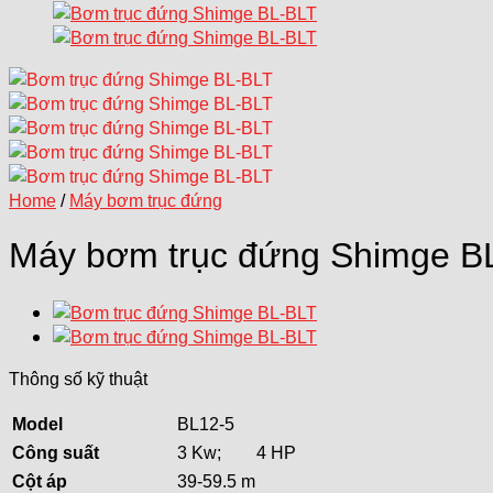
Home
/
Máy bơm trục đứng
Máy bơm trục đứng Shimge B
Thông số kỹ thuật
Model
BL12-5
Côn
g
suất
3 Kw; 4 HP
Cột
áp
39-59.5 m