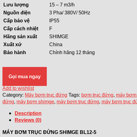
Lư
u
lượng
15 – 7 m3/h
Nguồ
n
điện
3 Pha/ 380V/ 50Hz
Cấ
p
bả
o
vệ
IP55
Cấp
cách
nhiệt
F
Hãn
g
sả
n
xuất
SHIMGE
Xuất
xứ
China
Bả
o
hành
Chính hãng 12 tháng
Gọi mua ngay
Add to wishlist
Category:
Máy bơm trục đứng
Tags:
bơm trục đứng
,
máy bơm 
đứng
,
máy bơm shimge
,
máy bơm trục đứng
,
máy bơm trục đ
Description
Reviews (0)
MÁY BƠM TRỤC ĐỨNG SHIMGE BL12-5