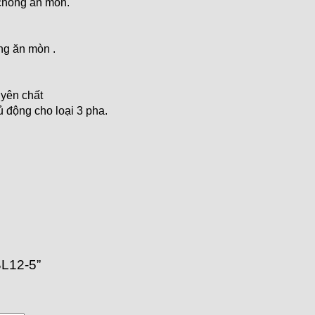
hống ăn mòn.
g ăn mòn .
uyên chất
 động cho loại 3 pha.
BL12-5”