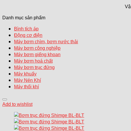
Vậ
Danh mục sản phẩm
Bình tích áp
Động cơ điện
Máy bơm chìm, bơm nước thải
Máy bơm công nghiệp
Máy bơm giếng khoan
Máy bơm hoá chất
Máy bơm trục đứng
Máy khuấy
Máy Nén Khí
Máy thổi khí
Add to wishlist