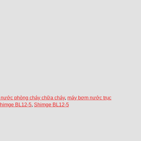
nước phòng cháy chữa cháy
,
máy bơm nước trục
Shimge BL12-5
,
Shimge BL12-5