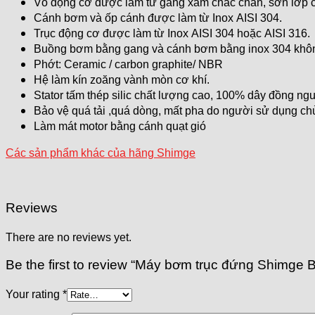
Vỏ động cơ được làm từ gang xám chắc chắn, sơn lớp c
Cánh bơm và ốp cánh được làm từ Inox AISI 304.
Trục động cơ được làm từ Inox AISI 304 hoặc AISI 316.
Buồng bơm bằng gang và cánh bơm bằng inox 304 khôn
Phớt: Ceramic / carbon graphite/ NBR
Hệ làm kín zoăng vành mòn cơ khí.
Stator tấm thép silic chất lượng cao, 100% dây đồng ng
Bảo vệ quá tải ,quá dòng, mất pha do người sử dụng chủ
Làm mát motor bằng cánh quạt gió
Các sản phẩm khác của hãng Shimge
Reviews
There are no reviews yet.
Be the first to review “Máy bơm trục đứng Shimge 
Your rating
*