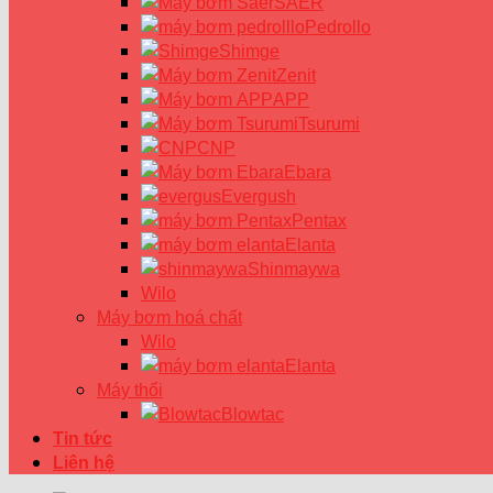
SAER
Pedrollo
Shimge
Zenit
APP
Tsurumi
CNP
Ebara
Evergush
Pentax
Elanta
Shinmaywa
Wilo
Máy bơm hoá chất
Wilo
Elanta
Máy thổi
Blowtac
Tin tức
Liên hệ