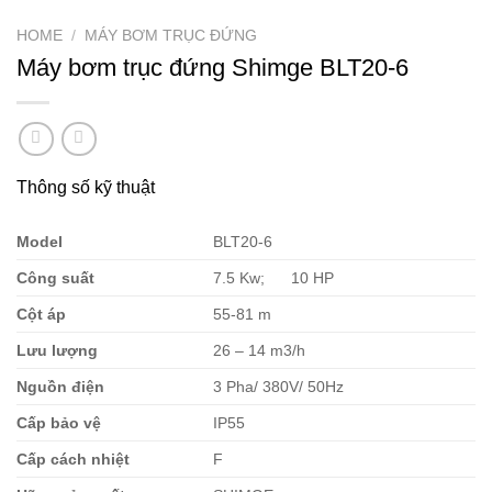
HOME
/
MÁY BƠM TRỤC ĐỨNG
Máy bơm trục đứng Shimge BLT20-6
Thông số kỹ thuật
Model
BLT20-6
Côn
g
suất
7.5 Kw; 10 HP
Cột
áp
55-81 m
Lư
u
lượng
26 – 14 m3/h
Nguồ
n
điện
3 Pha/ 380V/ 50Hz
Cấ
p
bả
o
vệ
IP55
Cấp
cách
nhiệt
F