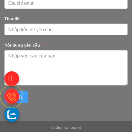
Tiêu đề
Nội dung yêu cầu
GỬI ĐI
codienhanoi.net