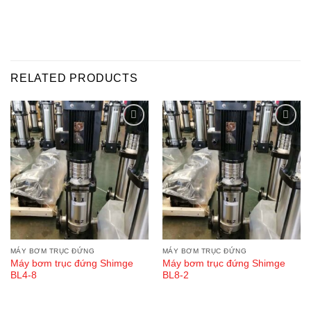
RELATED PRODUCTS
Add
Add
to
to
wishlist
wishlist
MÁY BƠM TRỤC ĐỨNG
MÁY BƠM TRỤC ĐỨNG
Máy bơm trục đứng Shimge
Máy bơm trục đứng Shimge
BL4-8
BL8-2