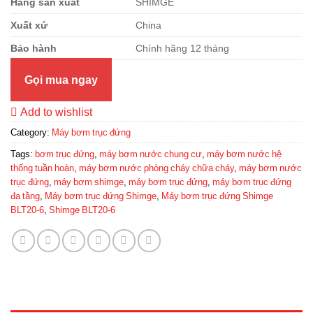
Hãn
g
sả
n
xuất
SHIMGE
Xuất
xứ
China
Bả
o
hành
Chính hãng 12 tháng
Gọi mua ngay
Add to wishlist
Category:
Máy bơm trục đứng
Tags:
bơm trục đứng
,
máy bơm nước chung cư
,
máy bơm nước hệ
thống tuần hoàn
,
máy bơm nước phòng cháy chữa cháy
,
máy bơm nước
trục đứng
,
máy bơm shimge
,
máy bơm trục đứng
,
máy bơm trục đứng
đa tầng
,
Máy bơm trục đứng Shimge
,
Máy bơm trục đứng Shimge
BLT20-6
,
Shimge BLT20-6