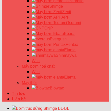
Pedrollo
Shimge
Zenit
APP
Tsurumi
CNP
Ebara
Evergush
Pentax
Elanta
Shinmaywa
Wilo
Máy bơm hoá chất
Wilo
Elanta
Máy thổi
Blowtac
Tin tức
Liên hệ