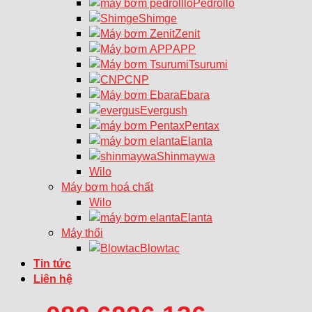
Pedrollo
Shimge
Zenit
APP
Tsurumi
CNP
Ebara
Evergush
Pentax
Elanta
Shinmaywa
Wilo
Máy bơm hoá chất
Wilo
Elanta
Máy thổi
Blowtac
Tin tức
Liên hệ