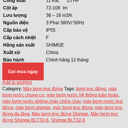
Côn
g
suất
11 Kw; 15 HP
Cột
áp
72-108 Im
Lư
u
lượng
36 – 16 m3/h
Nguồ
n
điện
3 Pha/ 380V/ 50Hz
Cấ
p
bả
o
vệ
IP55
Cấp
cách
nhiệt
F
Hãn
g
sả
n
xuất
SHIMGE
Xuất
xứ
China
Bả
o
hành
Chính hãng 12 tháng
Gọi mua ngay
Add to wishlist
Category:
Máy bơm trục đứng
Tags:
bơm trục đứng
,
máy
bơm nước chung cư
,
máy bơm nước hệ thống tuần hoàn
,
máy bơm nước phòng cháy chữa cháy
,
máy bơm nước trục
đứng
,
máy bơm shimge
,
máy bơm trục đứng
,
máy bơm trục
đứng đa tầng
,
Máy bơm trục đứng Shimge
,
Máy bơm trục
đứng Shimge BLT32-6
,
Shimge BLT32-6