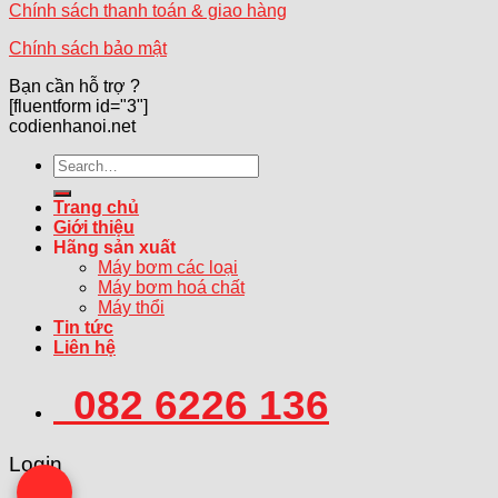
Chính sách thanh toán & giao hàng
Chính sách bảo mật
Bạn cần hỗ trợ ?
[fluentform id="3"]
codienhanoi.net
Search
for:
Trang chủ
Giới thiệu
Hãng sản xuất
Máy bơm các loại
Máy bơm hoá chất
Máy thổi
Tin tức
Liên hệ
082 6226 136
Login