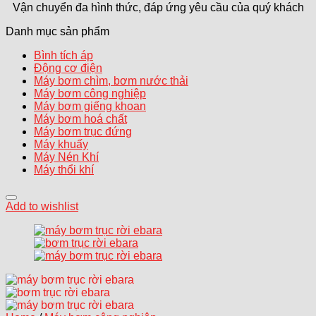
Vận chuyển đa hình thức, đáp ứng yêu cầu của quý khách
Danh mục sản phẩm
Bình tích áp
Động cơ điện
Máy bơm chìm, bơm nước thải
Máy bơm công nghiệp
Máy bơm giếng khoan
Máy bơm hoá chất
Máy bơm trục đứng
Máy khuấy
Máy Nén Khí
Máy thổi khí
Add to wishlist