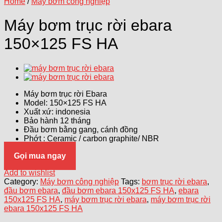
Home
/
Máy bơm công nghiệp
Máy bơm trục rời ebara
150×125 FS HA
Máy bơm trục rời Ebara
Model: 150×125 FS HA
Xuất xứ: indonesia
Bảo hành 12 tháng
Đầu bơm bằng gang, cánh đồng
Phớt : Ceramic / carbon graphite/ NBR
Gọi mua ngay
Add to wishlist
Category:
Máy bơm công nghiệp
Tags:
bơm trục rời ebara
,
đầu bơm ebara
,
đầu bơm ebara 150x125 FS HA
,
ebara
150x125 FS HA
,
máy bơm trục rời ebara
,
máy bơm trục rời
ebara 150x125 FS HA