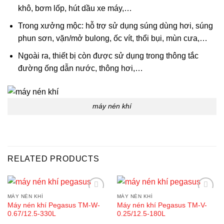
khô, bơm lốp, hút dầu xe máy,…
Trong xưởng mộc: hỗ trợ sử dụng súng dùng hơi, súng
phun sơn, vặn/mở bulong, ốc vít, thổi bụi, mùn cưa,…
Ngoài ra, thiết bị còn được sử dụng trong thông tắc
đường ống dẫn nước, thông hơi,…
máy nén khí
RELATED PRODUCTS
MÁY NÉN KHÍ
MÁY NÉN KHÍ
Add to
Add to
Máy nén khí Pegasus TM-W-
Máy nén khí Pegasus TM-V-
wishlist
wishlist
0.67/12.5-330L
0.25/12.5-180L