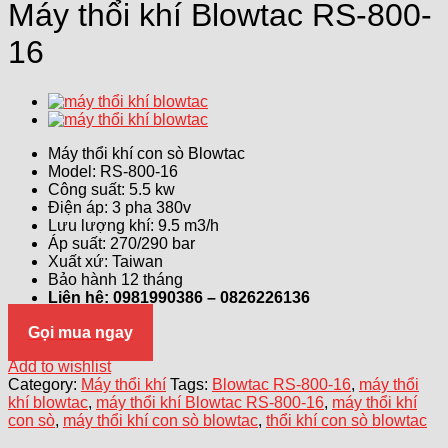
Máy thổi khí Blowtac RS-800-
16
Máy thổi khí con sò Blowtac
Model: RS-800-16
Công suất: 5.5 kw
Điện áp: 3 pha 380v
Lưu lượng khí: 9.5 m3/h
Áp suất: 270/290 bar
Xuất xứ: Taiwan
Bảo hành 12 tháng
Liên hệ: 0981990386 – 0826226136
Gọi mua ngay
Add to wishlist
Category:
Máy thổi khí
Tags:
Blowtac RS-800-16
,
máy thổi
khí blowtac
,
máy thổi khí Blowtac RS-800-16
,
máy thổi khí
con sò
,
máy thổi khí con sò blowtac
,
thổi khí con sò blowtac