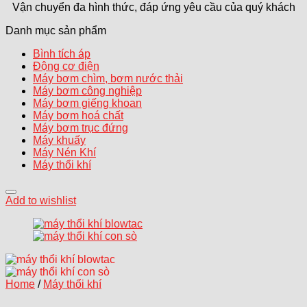
Vận chuyển đa hình thức, đáp ứng yêu cầu của quý khách
Danh mục sản phẩm
Bình tích áp
Động cơ điện
Máy bơm chìm, bơm nước thải
Máy bơm công nghiệp
Máy bơm giếng khoan
Máy bơm hoá chất
Máy bơm trục đứng
Máy khuấy
Máy Nén Khí
Máy thổi khí
Add to wishlist
Home
/
Máy thổi khí