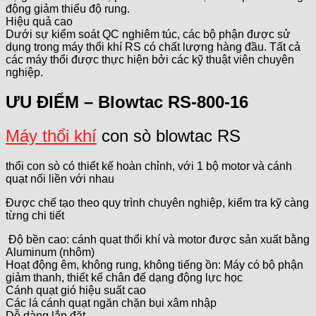
động giảm thiểu độ rung.
Hiệu quả cao
Dưới sự kiểm soát QC nghiêm túc, các bộ phận được sử
dụng trong máy thổi khí RS có chất lượng hàng đầu. Tất cả
các máy thổi được thực hiện bởi các kỹ thuật viên chuyên
nghiệp.
ƯU ĐIỂM – Blowtac RS-800-16
Máy thổi khí
con sò blowtac RS
thổi con sò có thiết kế hoàn chỉnh, với 1 bộ motor và cánh
quạt nối liền với nhau
Được chế tạo theo quy trình chuyên nghiệp, kiểm tra kỹ càng
từng chi tiết
Độ bền cao: cánh quạt thổi khí và motor được sản xuất bằng
Aluminum (nhôm)
Hoạt động êm, không rung, không tiếng ồn: Máy có bộ phận
giảm thanh, thiết kế chân đế dạng động lực học
Cánh quạt gió hiệu suất cao
Các lá cánh quạt ngăn chặn bụi xâm nhập
Dễ dàng lắp đặt