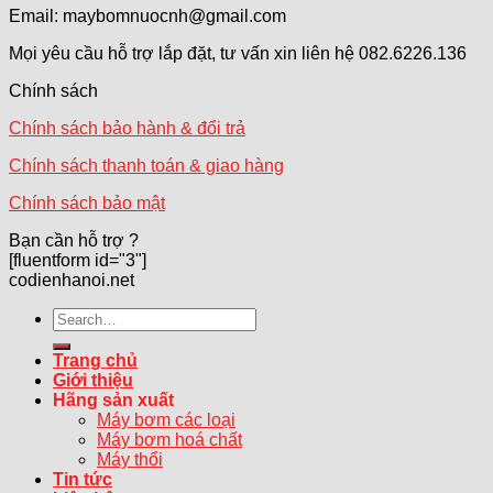
Email: maybomnuocnh@gmail.com
Mọi yêu cầu hỗ trợ lắp đặt, tư vấn xin liên hệ 082.6226.136
Chính sách
Chính sách bảo hành & đổi trả
Chính sách thanh toán & giao hàng
Chính sách bảo mật
Bạn cần hỗ trợ ?
[fluentform id="3"]
codienhanoi.net
Search
for:
Trang chủ
Giới thiệu
Hãng sản xuất
Máy bơm các loại
Máy bơm hoá chất
Máy thổi
Tin tức