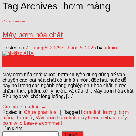
Tag Archives:
bơm màng
Chưa phân loại
Máy bơm hóa chất
Posted on
7 Tháng 5, 2025
7 Tháng 5, 2025
by
admin
07
Th5
Máy bơm hóa chất là loại bơm chuyên dụng dùng để vận
chuyển các loại hóa chất có tính ăn mòn, độc hại, hoặc dễ
bay hơi trong các ngành công nghiệp như hóa chất, dược
phẩm, thực phẩm, xử lý nước, và dầu khí. Máy bơm hóa chất
Phù hợp với chất lỏng loãng, […]
Continue reading
→
Posted in
Chưa phân loại
|
Tagged
bơm định lượng
,
bơm
màng
,
bơm từ
,
Máy bơm hóa chất
,
máy bơm meibao
,
máy
bơm wilo
Leave a comment
Tìm kiếm
Tìm kiếm