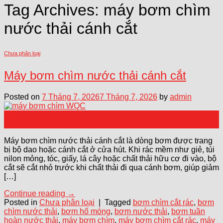
Tag Archives:
máy bơm chìm
nước thải cánh cắt
Chưa phân loại
Máy bơm chìm nước thải cánh cắt
Posted on
7 Tháng 7, 2026
7 Tháng 7, 2026
by
admin
07
Th7
Máy bơm chìm nước thải cánh cắt là dòng bơm được trang
bị bộ dao hoặc cánh cắt ở cửa hút. Khi rác mềm như giẻ, túi
nilon mỏng, tóc, giấy, lá cây hoặc chất thải hữu cơ đi vào, bộ
cắt sẽ cắt nhỏ trước khi chất thải đi qua cánh bơm, giúp giảm
[…]
Continue reading
→
Posted in
Chưa phân loại
|
Tagged
bơm chìm cắt rác
,
bơm
chìm nước thải
,
bơm hố móng
,
bơm nước thải
,
bơm tuần
hoàn nước thải
,
máy bơm chìm
,
máy bơm chìm cắt rác
,
máy