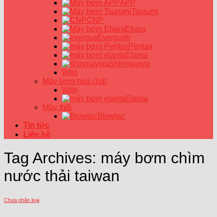
APP
Tsurumi
CNP
Ebara
Evergush
Pentax
Elanta
Shinmaywa
Wilo
Máy bơm hoá chất
Wilo
Elanta
Máy thổi
Blowtac
Tin tức
Liên hệ
Tag Archives:
máy bơm chìm
nước thải taiwan
Chưa phân loại