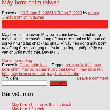
Máy bơm chìm taiwan
Posted on
10 Tháng 7, 2023
10 Tháng 7, 2023
by
admin
10
Th7
Máy bơm chìm taiwan Máy bơm chìm taiwan là một dòng
máy bơm chìm chuyên dùng để hút nước thải có lẫn bùn cát,
sỏi và những tạp chất khác nhau. Vì vậy nên dòng máy bơm
này đang được sử dụng nhiều trong công nghiệp xử lý và
vận chuyển nước thải. Đây là […]
Continue reading
→
Posted in
Chưa phân loại
|
Tagged
bơm nước thải
,
máy
bơm chìm
,
máy bơm chìm nước thải taiwan
,
máy bơm hút
bùn
,
máy bơm nước thải
,
máy bơm thả chìm
Tìm kiếm
Leave a comment
Tìm kiếm
Bài viết mới
Máy bơm chìm nước thải cánh cắt
Máy bơm hóa chất