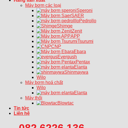
Hãng sản xuất
Máy bơm các loại
Speroni
SAER
Pedrollo
Shimge
Zenit
APP
Tsurumi
CNP
Ebara
Evergush
Pentax
Elanta
Shinmaywa
Wilo
Máy bơm hoá chất
Wilo
Elanta
Máy thổi
Blowtac
Tin tức
Liên hệ
082 6226 136