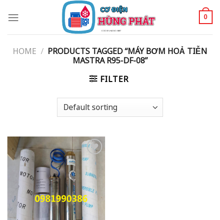
Skip
to
0
content
HOME
/
PRODUCTS TAGGED “MÁY BƠM HOẢ TIỄN
MASTRA R95-DF-08”
FILTER
Add to
wishlist