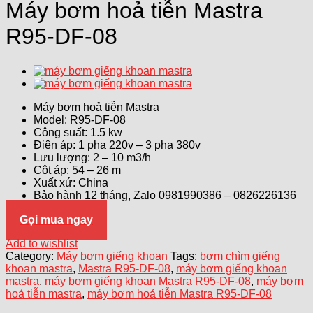
Máy bơm hoả tiễn Mastra
R95-DF-08
Máy bơm hoả tiễn Mastra
Model: R95-DF-08
Công suất: 1.5 kw
Điện áp: 1 pha 220v – 3 pha 380v
Lưu lượng: 2 – 10 m3/h
Cột áp: 54 – 26 m
Xuất xứ: China
Bảo hành 12 tháng, Zalo 0981990386 – 0826226136
Gọi mua ngay
Add to wishlist
Category:
Máy bơm giếng khoan
Tags:
bơm chìm giếng
khoan mastra
,
Mastra R95-DF-08
,
máy bơm giếng khoan
mastra
,
máy bơm giếng khoan Mastra R95-DF-08
,
máy bơm
hoả tiễn mastra
,
máy bơm hoả tiễn Mastra R95-DF-08