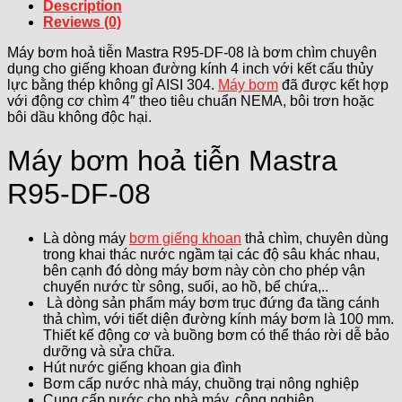
Description
Reviews (0)
Máy bơm hoả tiễn Mastra R95-DF-08 là bơm chìm chuyên
dụng cho giếng khoan đường kính 4 inch với kết cấu thủy
lực bằng thép không gỉ AISI 304.
Máy bơm
đã được kết hợp
với động cơ chìm 4″ theo tiêu chuẩn NEMA, bôi trơn hoặc
bôi dầu không độc hại.
Máy bơm hoả tiễn Mastra
R95-DF-08
Là dòng máy
bơm giếng khoan
thả chìm, chuyên dùng
trong khai thác nước ngầm tại các độ sâu khác nhau,
bên cạnh đó dòng máy bơm này còn cho phép vận
chuyển nước từ sông, suối, ao hồ, bể chứa,..
Là dòng sản phẩm máy bơm trục đứng đa tầng cánh
thả chìm, với tiết diện đường kính máy bơm là 100 mm.
Thiết kế động cơ và buồng bơm có thể tháo rời dễ bảo
dưỡng và sửa chữa.
Hút nước giếng khoan gia đình
Bơm cấp nước nhà máy, chuồng trại nông nghiệp
Cung cấp nước cho nhà máy, công nghiệp