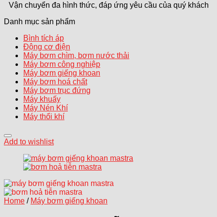
Vận chuyển đa hình thức, đáp ứng yêu cầu của quý khách
Danh mục sản phẩm
Bình tích áp
Động cơ điện
Máy bơm chìm, bơm nước thải
Máy bơm công nghiệp
Máy bơm giếng khoan
Máy bơm hoá chất
Máy bơm trục đứng
Máy khuấy
Máy Nén Khí
Máy thổi khí
Add to wishlist
Home
/
Máy bơm giếng khoan