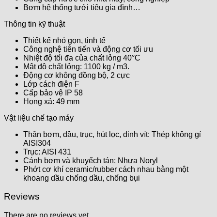
Bơm hệ thống tưới tiêu gia đình…
Thông tin kỹ thuật
Thiết kế nhỏ gọn, tinh tế
Công nghệ tiên tiến và động cơ tối ưu
Nhiệt độ tối đa của chất lỏng 40°C
Mật độ chất lỏng: 1100 kg / m3.
Động cơ không đồng bộ, 2 cực
Lớp cách điện F
Cấp bảo vệ IP 58
Họng xả: 49 mm
Vật liệu chế tạo máy
Thân bơm, đầu, trục, hút lọc, đinh vít: Thép không gỉ
AISI304
Trục: AISI 431
Cánh bơm và khuyếch tán: Nhựa Noryl
Phớt cơ khí ceramic/rubber cách nhau bằng một
khoang dầu chống dầu, chống bụi​​
Reviews
There are no reviews yet.