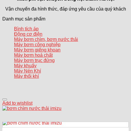
Vận chuyển đa hình thức, đáp ứng yêu cầu của quý khách
Danh mục sản phẩm
Bình tích áp
Động cơ điện
Máy bơm chìm, bơm nước thải
Máy bơm công nghiệp
Máy bơm giếng khoan
Máy bơm hoá chất
Máy bơm trục đứng
Máy khuấy
Máy Nén Khí
Máy thổi khí
Add to wishlist