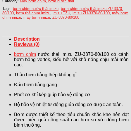
Category:
Máy bơm chìm, bơm nước thải
Tags:
bơm chìm nước thải imizu
,
bơm chìm nước thải imizu ZU-3370-
80/100
,
bơm thả chìm imizu
,
imizu TZU
,
imizu ZU-3370-80/100
,
máy bơm
chìm imizu
,
máy bơm imizu
,
ZU-3370-80/100
Description
Reviews (0)
bơm chìm
nước thải imizu ZU-3370-80/100 có cánh
bơm bằng vortek, kiểu hở với khả năng chịu mài mòn
cao.
Thân bơm bằng thép không gỉ.
Đấu bơm bằng gang.
Phốt cơ khí kép giúp bảo vệ động cơ.
Bộ bảo vệ nhiệt tự động giúp động cơ được an toàn.
Bơm được thiết kế theo tiêu chuẩn khắc khe nên đạt
được hiệu quả công suất cao hơn so với dòng bơm
bình thường.