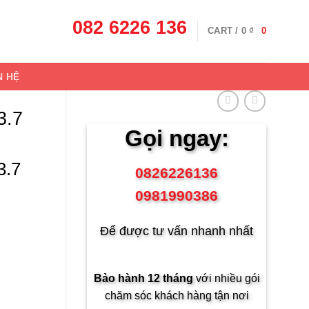
082 6226 136
CART /
0
₫
0
N HỆ
3.7
Gọi ngay:
3.7
0826226136
0981990386
Để được tư vấn nhanh nhất
Bảo hành 12 tháng
với nhiều gói
chăm sóc khách hàng tận nơi