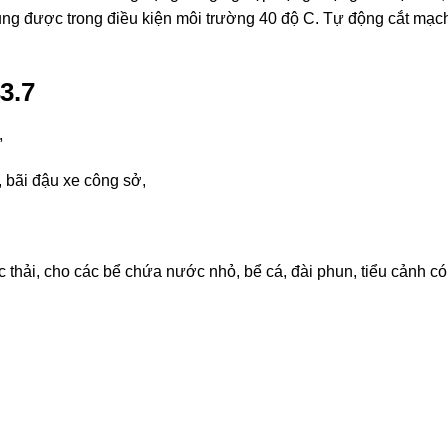
dụng được trong điều kiện môi trường 40 độ C. Tự động cắt mạc
3.7
,
 bãi đậu xe công sở,
c thải, cho các bể chứa nước nhỏ, bể cá, đài phun, tiểu cảnh c