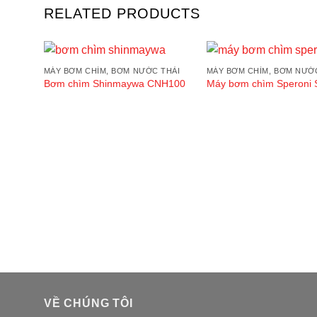
RELATED PRODUCTS
MÁY BƠM CHÌM, BƠM NƯỚC THẢI
MÁY BƠM CHÌM, BƠM NƯỚ
Bơm chìm Shinmaywa CNH100
Máy bơm chìm Speroni 
Add to wishlist
Add to 
VỀ CHÚNG TÔI