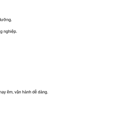
 dưỡng.
ng nghiệp.
chạy êm, vận hành dễ dàng.