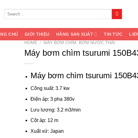
Search
for:
ANG CHỦ
GIỚI THIỆU
HÃNG SẢN XUẤT
TIN TỨC
LIÊ
HOME
/
MÁY BƠM CHÌM, BƠM NƯỚC THẢI
Máy bơm chìm tsurumi 150B4
shlist
Máy bơm chìm tsurumi 150B4
Công suất: 3.7 kw
Điện áp: 3 pha 380v
Lưu lượng: 3.2 m3/min
Cột áp: 12 m
Xuất xứ: Japan