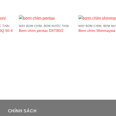
C THẢI
MÁY BƠM CHÌM, BƠM NƯỚC THẢI
MÁY BƠM CHÌM, BƠM NƯ
SQ 50-4
Bơm chìm pentax DXT80/2
Bơm chìm Shinmaywa
wishlist
Add to wishlist
Add t
CHÍNH SÁCH