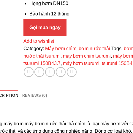
Họng bơm DN150
Bảo hành 12 tháng
Gọi mua ngay
Add to wishlist
Category:
Máy bơm chìm, bơm nước thải
Tags:
bơm
nước thải tsurumi
,
máy bơm chìm tsurumi
,
máy bơm
tsurumi 150B43.7
,
máy bơm tsurumi
,
tsurumi 150B4
CRIPTION
REVIEWS (0)
 máy bơm máy bơm nước thải thả chìm là loại máy bơm với 
 nước thải và các ứng dụng công nghiệp nặng. Động cơ loại khô,