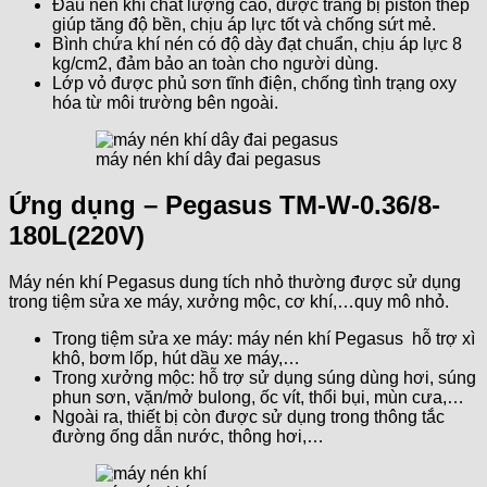
Đầu nén khí chất lượng cao, được trang bị piston thép
giúp tăng độ bền, chịu áp lực tốt và chống sứt mẻ.
Bình chứa khí nén có độ dày đạt chuẩn, chịu áp lực 8
kg/cm2, đảm bảo an toàn cho người dùng.
Lớp vỏ được phủ sơn tĩnh điện, chống tình trạng oxy
hóa từ môi trường bên ngoài.
máy nén khí dây đai pegasus
Ứng dụng – Pegasus TM-W-0.36/8-
180L(220V)
Máy nén khí Pegasus dung tích nhỏ thường được sử dụng
trong tiệm sửa xe máy, xưởng mộc, cơ khí,…quy mô nhỏ.
Trong tiệm sửa xe máy: máy nén khí Pegasus hỗ trợ xì
khô, bơm lốp, hút dầu xe máy,…
Trong xưởng mộc: hỗ trợ sử dụng súng dùng hơi, súng
phun sơn, vặn/mở bulong, ốc vít, thổi bụi, mùn cưa,…
Ngoài ra, thiết bị còn được sử dụng trong thông tắc
đường ống dẫn nước, thông hơi,…