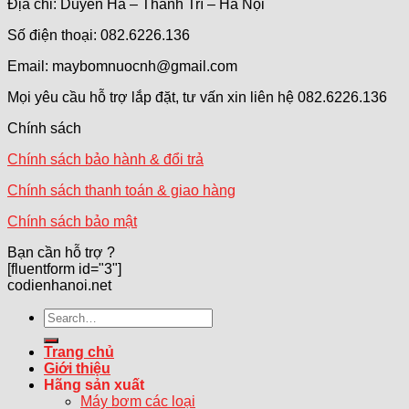
Địa chỉ: Duyên Hà – Thanh Trì – Hà Nội
Số điện thoại: 082.6226.136
Email: maybomnuocnh@gmail.com
Mọi yêu cầu hỗ trợ lắp đặt, tư vấn xin liên hệ 082.6226.136
Chính sách
Chính sách bảo hành & đổi trả
Chính sách thanh toán & giao hàng
Chính sách bảo mật
Bạn cần hỗ trợ ?
[fluentform id="3"]
codienhanoi.net
Search
for:
Trang chủ
Giới thiệu
Hãng sản xuất
Máy bơm các loại