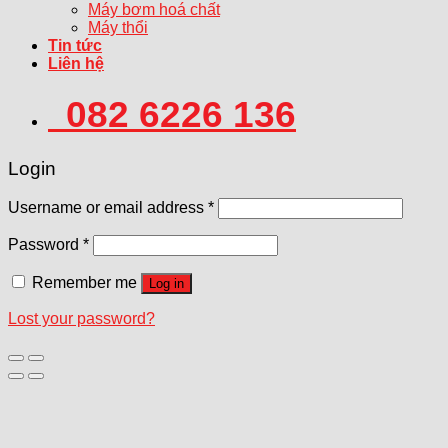
Máy bơm hoá chất
Máy thổi
Tin tức
Liên hệ
082 6226 136
Login
Username or email address
*
Password
*
Remember me
Log in
Lost your password?