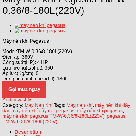
0.36/8-180L(220V)
Máy nén khí Pegasus
Model:TM-W-0.36/8-180L(220V)
Điện áp: 380V
Công suất(HP): 4 HP
Lưu lượng(L/phút): 360
Áp lực(Kg/cm): 8
Dung tích bình chứa(Lít): 180L
Gọi mua ngay
Add to wishlist
Category:
Máy Nén Khí
Tags:
Máy nén khí
,
máy nén khí dây
đai
,
máy nén khí dây đai pegasus
,
máy nén khí pegasus
,
máy nén khí pegasus TM-W-0.36/8-180L(220V)
,
pegasus
TM-W-0.36/8-180L(220V)
Description