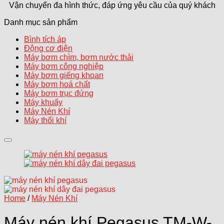
Vận chuyển đa hình thức, đáp ứng yêu cầu của quý khách
Danh mục sản phẩm
Bình tích áp
Động cơ điện
Máy bơm chìm, bơm nước thải
Máy bơm công nghiệp
Máy bơm giếng khoan
Máy bơm hoá chất
Máy bơm trục đứng
Máy khuấy
Máy Nén Khí
Máy thổi khí
Add to wishlist
Home
/
Máy Nén Khí
Máy nén khí Pegasus TM-W-