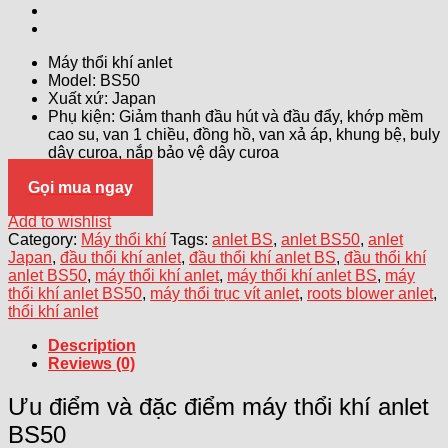
Máy thổi khí anlet
Model: BS50
Xuất xứ: Japan
Phụ kiện: Giảm thanh đầu hút và đầu đẩy, khớp mềm
cao su, van 1 chiều, đồng hồ, van xả áp, khung bệ, buly
dây curoa, nắp bảo vệ dây curoa
Gọi mua ngay
Add to wishlist
Category:
Máy thổi khí
Tags:
anlet BS
,
anlet BS50
,
anlet
Japan
,
đầu thổi khí anlet
,
đầu thổi khí anlet BS
,
đầu thổi khí
anlet BS50
,
máy thổi khí anlet
,
máy thổi khí anlet BS
,
máy
thổi khí anlet BS50
,
máy thổi trục vít anlet
,
roots blower anlet
,
thổi khí anlet
Description
Reviews (0)
Ưu điểm và đặc điểm máy thổi khí anlet
BS50