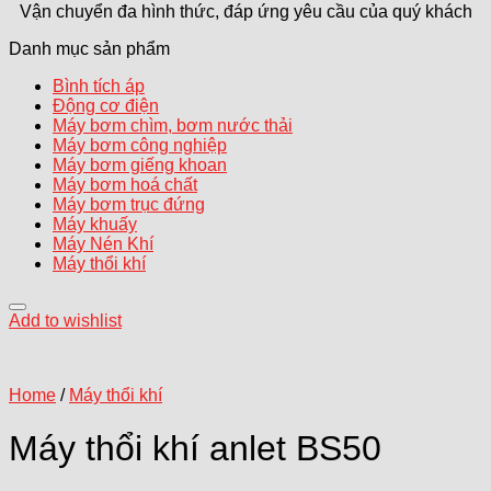
Vận chuyển đa hình thức, đáp ứng yêu cầu của quý khách
Danh mục sản phẩm
Bình tích áp
Động cơ điện
Máy bơm chìm, bơm nước thải
Máy bơm công nghiệp
Máy bơm giếng khoan
Máy bơm hoá chất
Máy bơm trục đứng
Máy khuấy
Máy Nén Khí
Máy thổi khí
Add to wishlist
Home
/
Máy thổi khí
Máy thổi khí anlet BS50