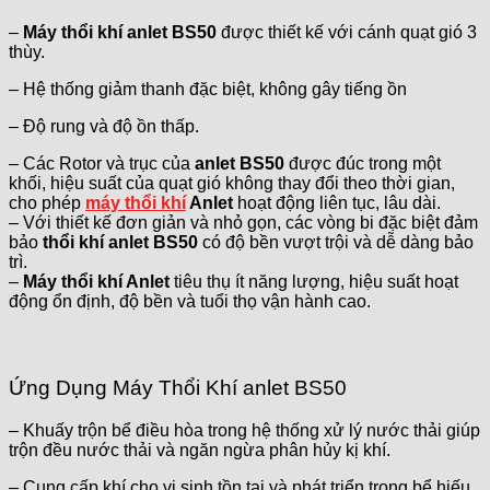
–
Máy thổi khí anlet BS50
được thiết kế với cánh quạt gió 3
thùy.
– Hệ thống giảm thanh đặc biệt, không gây tiếng ồn
– Độ rung và độ ồn thấp.
– Các Rotor và trục của
anlet BS50
được đúc trong một
khối, hiệu suất của quạt gió không thay đổi theo thời gian,
cho phép
máy thổi khí
Anlet
hoạt động liên tục, lâu dài.
– Với thiết kế đơn giản và nhỏ gọn, các vòng bi đặc biệt đảm
bảo
thổi khí anlet BS50
có độ bền vượt trội và dễ dàng bảo
trì.
–
Máy thổi khí Anlet
tiêu thụ ít năng lượng, hiệu suất hoạt
động ổn định, độ bền và tuổi thọ vận hành cao.
Ứng Dụng Máy Thổi Khí anlet BS50
– Khuấy trộn bể điều hòa trong hệ thống xử lý nước thải giúp
trộn đều nước thải và ngăn ngừa phân hủy kị khí.
– Cung cấp khí cho vi sinh tồn tại và phát triển trong bể hiếu